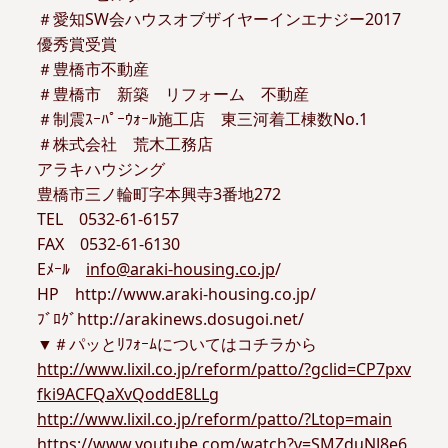
＃愛知SW会ハウスオブザイヤーインエナジー2017
優秀賞受賞
＃豊橋市不動産
＃豊橋市 新築 リフォーム 不動産
＃制震ｽｰﾊﾟｰｳｫｰﾙ施工店 東三河着工棟数No.1
＃株式会社 荒木工務店
アラキハウジング
豊橋市三ノ輪町字本興寺3番地272
TEL 0532-61-6157
FAX 0532-61-6130
Eﾒｰﾙ
info@araki-housing.co.jp
/
HP http://www.araki-housing.co.jp/
ﾌﾞﾛｸﾞhttp://arakinews.dosugoi.net/
▼＃パッとﾘﾌｫｰﾑについてはコチラから
http://www.lixil.co.jp/reform/patto/?gclid=CP7pxv
fki9ACFQaXvQoddE8LLg
http://www.lixil.co.jp/reform/patto/?Ltop=main
https://www.youtube.com/watch?v=SMZduNJ8e6