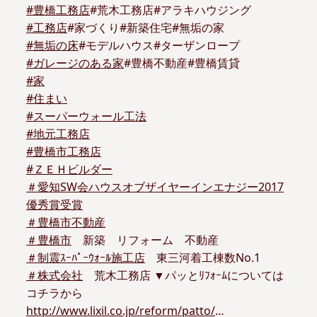
#
豊橋工務店
#荒木工務店#アラキハウジング
#
工務店
#家づくり#新築住宅#無垢の家
#
無垢の床
#モデルハウス#ターザンロープ
#
ガレージのある家
#豊橋不動産#豊橋賃貸
#
家
#
住まい
#
スーパーウォール工法
#
地元工務店
#
豊橋市工務店
#
ＺＥＨビルダー
＃
愛知SW会ハウスオブザイヤーインエナジー2017
優秀賞受賞
＃
豊橋市不動産
＃
豊橋市
新築 リフォーム 不動産
＃
制震ｽｰﾊﾟｰｳｫｰﾙ施工店
東三河着工棟数No.1
＃
株式会社
荒木工務店 ▼パッとﾘﾌｫｰﾑについては
コチラから
http://www.lixil.co.jp/reform/patto/
…