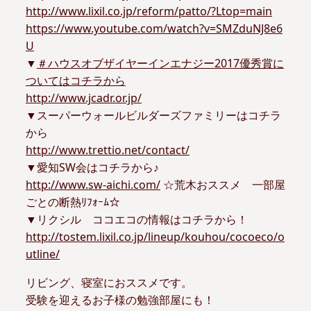
http://www.lixil.co.jp/reform/patto/?Ltop=main
https://www.youtube.com/watch?v=SMZduNJ8e6
U
▼
＃
ハウスオブザイヤーインエナジー2017優秀賞に
ついてはコチラから
http://www.jcadr.or.jp/
▼スーパーウォールビルダーズファミリーはコチラ
から
http://www.trettio.net/contact/
▼愛知SW会はコチラから♪
http://www.sw-aichi.com/
☆荒木おススメ 一部屋
ごとの断熱ﾘﾌｫｰﾑ☆
▼リクシル ココエコの情報はコチラから！
http://tostem.lixil.co.jp/lineup/kouhou/cocoeco/o
utline/
リビング、寝室におススメです。
受験を迎えるお子様の勉強部屋にも！