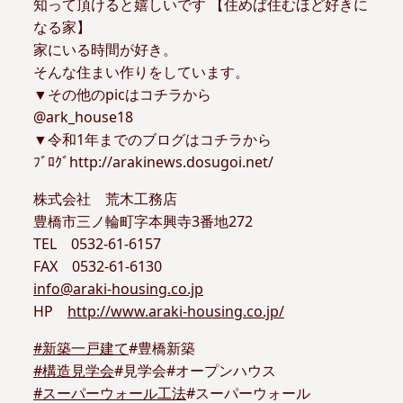
知って頂けると嬉しいです 【住めば住むほど好きに
なる家】
家にいる時間が好き。
そんな住まい作りをしています。
▼その他のpicはコチラから
@ark_house18
▼令和1年までのブログはコチラから
ﾌﾞﾛｸﾞhttp://arakinews.dosugoi.net/
株式会社 荒木工務店
豊橋市三ノ輪町字本興寺3番地272
TEL 0532-61-6157
FAX 0532-61-6130
info@araki-housing.co.jp
HP
http://www.araki-housing.co.jp/
#
新築一戸建て
#豊橋新築
#
構造見学会
#見学会#オープンハウス
#
スーパーウォール工法
#スーパーウォール