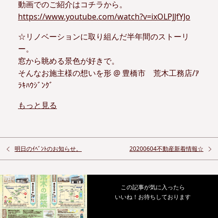
動画でのご紹介はコチラから。
https://www.youtube.com/watch?v=ixOLPJJfYJo
☆リノベーションに取り組んだ半年間のストーリ
ー。
窓から眺める景色が好きで。
そんなお施主様の想いを形 @ 豊橋市 荒木工務店/ｱ
ﾗｷﾊｳｼﾞﾝｸﾞ
もっと見る
明日のｲﾍﾞﾝﾄのお知らせ。
20200604不動産新着情報☆
この記事が気に入ったら
いいね！お待ちしております