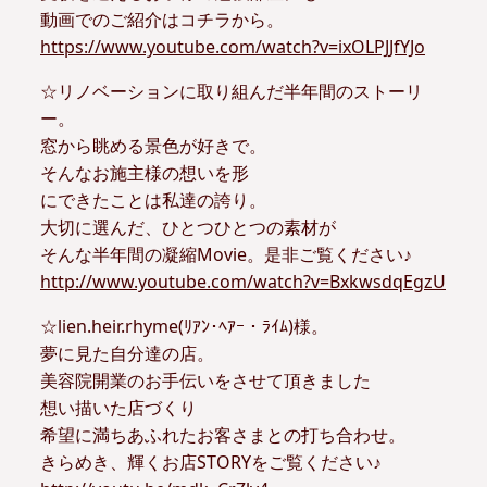
動画でのご紹介はコチラから。
https://www.youtube.com/watch?v=ixOLPJJfYJo
☆リノベーションに取り組んだ半年間のストーリ
ー。
窓から眺める景色が好きで。
そんなお施主様の想いを形
にできたことは私達の誇り。
大切に選んだ、ひとつひとつの素材が
そんな半年間の凝縮Movie。是非ご覧ください♪
http://www.youtube.com/watch?v=BxkwsdqEgzU
☆lien.heir.rhyme(ﾘｱﾝ･ﾍｱｰ・ﾗｲﾑ)様。
夢に見た自分達の店。
美容院開業のお手伝いをさせて頂きました
想い描いた店づくり
希望に満ちあふれたお客さまとの打ち合わせ。
きらめき、輝くお店STORYをご覧ください♪