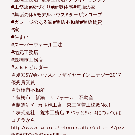
#工務店#家づくり#新築住宅#無垢の家
#無垢の床#モデルハウス#ターザンロープ
#ガレージのある家#豊橋不動産#豊橋賃貸
#家
#住まい
#スーパーウォール工法
#地元工務店
#豊橋市工務店
#ＺＥＨビルダー
＃愛知SW会ハウスオブザイヤーインエナジー2017
優秀賞受賞
＃豊橋市不動産
＃豊橋市 新築 リフォーム 不動産
＃制震ｽｰﾊﾟｰｳｫｰﾙ施工店 東三河着工棟数No.1
＃株式会社 荒木工務店 ▼パッとﾘﾌｫｰﾑについては
コチラから
http://www.lixil.co.jp/reform/patto/?gclid=CP7pxv