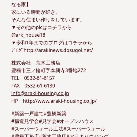
なる家】
家にいる時間が好き。
そんな住まい作りをしています。
▼その他のpicはコチラから
@ark_house18
▼令和1年までのブログはコチラから
ﾌﾞﾛｸﾞhttp://arakinews.dosugoi.net/
株式会社 荒木工務店
豊橋市三ノ輪町字本興寺3番地272
TEL 0532-61-6157
FAX 0532-61-6130
info@araki-housing.co.jp
HP http://www.araki-housing.co.jp/
#新築一戸建て#豊橋新築
#構造見学会#見学会#オープンハウス
#スーパーウォール工法#スーパーウォール
#豊橋工務店#荒木工務店#アラキハウジング