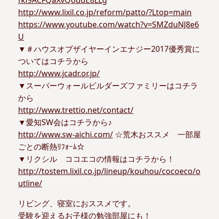
fki9ACFQaXvQoddE8LLg
http://www.lixil.co.jp/reform/patto/?Ltop=main
https://www.youtube.com/watch?v=SMZduNJ8e6
U
▼＃ハウスオブザイヤーインエナジー2017優秀賞に
ついてはコチラから
http://www.jcadr.or.jp/
▼スーパーウォールビルダーズファミリーはコチラ
から
http://www.trettio.net/contact/
▼愛知SW会はコチラから♪
http://www.sw-aichi.com/
☆荒木おススメ 一部屋
ごとの断熱ﾘﾌｫｰﾑ☆
▼リクシル ココエコの情報はコチラから！
http://tostem.lixil.co.jp/lineup/kouhou/cocoeco/o
utline/
リビング、寝室におススメです。
受験を迎えるお子様の勉強部屋にも！