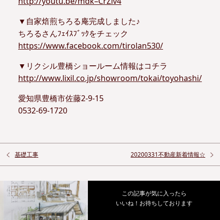
http://youtu.be/mdk–CrZlv4
▼自家焙煎ちろる庵完成しました♪
ちろるさんﾌｪｲｽﾌﾞｯｸをチェック
https://www.facebook.com/tirolan530/
▼リクシル豊橋ショールーム情報はコチラ
http://www.lixil.co.jp/showroom/tokai/toyohashi/
愛知県豊橋市佐藤2-9-15
0532-69-1720
基礎工事
20200331不動産新着情報☆
この記事が気に入ったら
いいね！お待ちしております