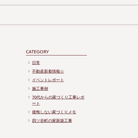
CATEGORY
日常
不動産新着情報☆
イベントレポート
施工事例
70代からの家づくり工事レポ
ート
後悔しない家づくりメモ
四ツ谷町の家新築工事