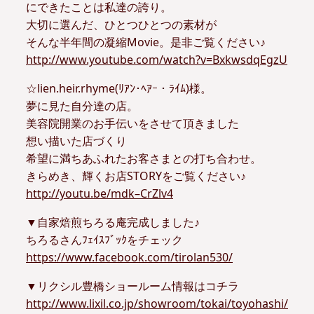
にできたことは私達の誇り。
大切に選んだ、ひとつひとつの素材が
そんな半年間の凝縮Movie。是非ご覧ください♪
http://www.youtube.com/watch?v=BxkwsdqEgzU
☆lien.heir.rhyme(ﾘｱﾝ･ﾍｱｰ・ﾗｲﾑ)様。
夢に見た自分達の店。
美容院開業のお手伝いをさせて頂きました
想い描いた店づくり
希望に満ちあふれたお客さまとの打ち合わせ。
きらめき、輝くお店STORYをご覧ください♪
http://youtu.be/mdk–CrZlv4
▼自家焙煎ちろる庵完成しました♪
ちろるさんﾌｪｲｽﾌﾞｯｸをチェック
https://www.facebook.com/tirolan530/
▼リクシル豊橋ショールーム情報はコチラ
http://www.lixil.co.jp/showroom/tokai/toyohashi/