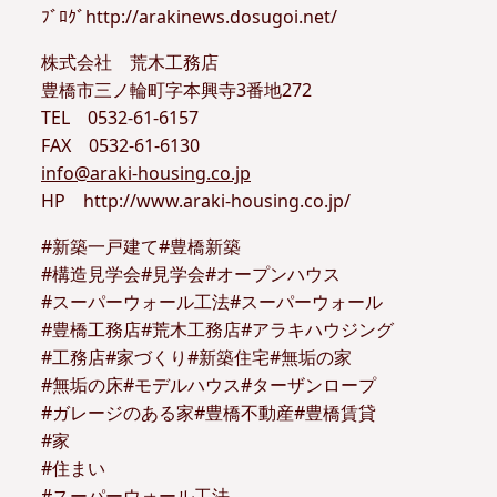
ﾌﾞﾛｸﾞhttp://arakinews.dosugoi.net/
株式会社 荒木工務店
豊橋市三ノ輪町字本興寺3番地272
TEL 0532-61-6157
FAX 0532-61-6130
info@araki-housing.co.jp
HP http://www.araki-housing.co.jp/
#新築一戸建て#豊橋新築
#構造見学会#見学会#オープンハウス
#スーパーウォール工法#スーパーウォール
#豊橋工務店#荒木工務店#アラキハウジング
#工務店#家づくり#新築住宅#無垢の家
#無垢の床#モデルハウス#ターザンロープ
#ガレージのある家#豊橋不動産#豊橋賃貸
#家
#住まい
#スーパーウォール工法