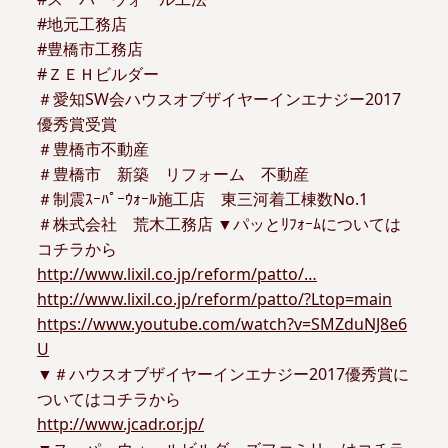
#地元工務店
#豊橋市工務店
#ＺＥＨビルダー
＃愛知SW会ハウスオブザイヤーインエナジー2017
優秀賞受賞
＃豊橋市不動産
＃豊橋市 新築 リフォーム 不動産
＃制震ｽｰﾊﾟｰｳｫｰﾙ施工店 東三河着工棟数No.1
＃株式会社 荒木工務店 ▼パッとﾘﾌｫｰﾑについては
コチラから
http://www.lixil.co.jp/reform/patto/…
http://www.lixil.co.jp/reform/patto/?Ltop=main
https://www.youtube.com/watch?v=SMZduNJ8e6
U
▼＃ハウスオブザイヤーインエナジー2017優秀賞に
ついてはコチラから
http://www.jcadr.or.jp/