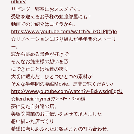
utline/
リビング、寝室におススメです。
受験を迎えるお子様の勉強部屋にも！
動画でのご紹介はコチラから。
https://www.youtube.com/watch?v=ixOLPJJfYJo
☆リノベーションに取り組んだ半年間のストーリ
ー。
窓から眺める景色が好きで。
そんなお施主様の想いを形
にできたことは私達の誇り。
大切に選んだ、ひとつひとつの素材が
そんな半年間の凝縮Movie。是非ご覧ください♪
http://www.youtube.com/watch?v=BxkwsdqEgzU
☆lien.heir.rhyme(ﾘｱﾝ･ﾍｱｰ・ﾗｲﾑ)様。
夢に見た自分達の店。
美容院開業のお手伝いをさせて頂きました
想い描いた店づくり
希望に満ちあふれたお客さまとの打ち合わせ。