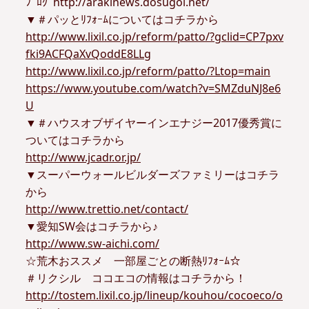
ﾌﾞﾛｸﾞhttp://arakinews.dosugoi.net/
▼＃パッとﾘﾌｫｰﾑについてはコチラから
http://www.lixil.co.jp/reform/patto/?gclid=CP7pxv
fki9ACFQaXvQoddE8LLg
http://www.lixil.co.jp/reform/patto/?Ltop=main
https://www.youtube.com/watch?v=SMZduNJ8e6
U
▼＃ハウスオブザイヤーインエナジー2017優秀賞に
ついてはコチラから
http://www.jcadr.or.jp/
▼スーパーウォールビルダーズファミリーはコチラ
から
http://www.trettio.net/contact/
▼愛知SW会はコチラから♪
http://www.sw-aichi.com/
☆荒木おススメ 一部屋ごとの断熱ﾘﾌｫｰﾑ☆
＃リクシル ココエコの情報はコチラから！
http://tostem.lixil.co.jp/lineup/kouhou/cocoeco/o