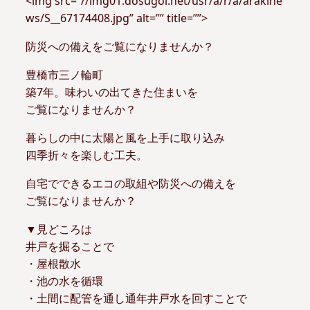
<img src=”//img01.dosugoi.net/usr/a/r/a/arakine
ws/S__67174408.jpg” alt=”” title=””>
防災への備えをご覧になりませんか？
豊橋市三ノ輪町
築7年。味わいの出てきた住まいを
ご覧になりませんか？
暮らしの中に太陽と風を上手に取り込み
四季折々を楽しむ工夫。
自宅でできるエコの取組や防災への備えを
ご覧になりませんか？
▼見どころは
井戸を掘ることで
・屋根散水
・池の水を循環
・土間に配管を通し通年井戸水を回すことで