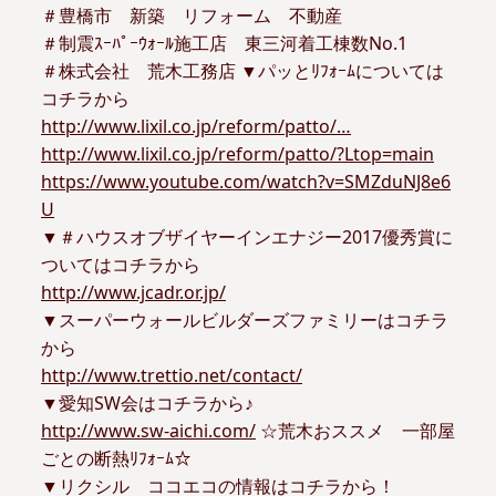
＃豊橋市 新築 リフォーム 不動産
＃制震ｽｰﾊﾟｰｳｫｰﾙ施工店 東三河着工棟数No.1
＃株式会社 荒木工務店 ▼パッとﾘﾌｫｰﾑについては
コチラから
http://www.lixil.co.jp/reform/patto/…
http://www.lixil.co.jp/reform/patto/?Ltop=main
https://www.youtube.com/watch?v=SMZduNJ8e6
U
▼＃ハウスオブザイヤーインエナジー2017優秀賞に
ついてはコチラから
http://www.jcadr.or.jp/
▼スーパーウォールビルダーズファミリーはコチラ
から
http://www.trettio.net/contact/
▼愛知SW会はコチラから♪
http://www.sw-aichi.com/
☆荒木おススメ 一部屋
ごとの断熱ﾘﾌｫｰﾑ☆
▼リクシル ココエコの情報はコチラから！