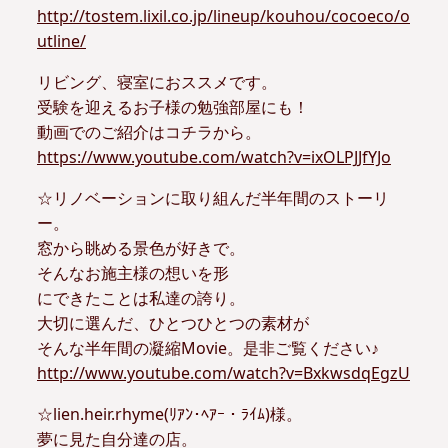
http://tostem.lixil.co.jp/lineup/kouhou/cocoeco/o
utline/
リビング、寝室におススメです。
受験を迎えるお子様の勉強部屋にも！
動画でのご紹介はコチラから。
https://www.youtube.com/watch?v=ixOLPJJfYJo
☆リノベーションに取り組んだ半年間のストーリ
ー。
窓から眺める景色が好きで。
そんなお施主様の想いを形
にできたことは私達の誇り。
大切に選んだ、ひとつひとつの素材が
そんな半年間の凝縮Movie。是非ご覧ください♪
http://www.youtube.com/watch?v=BxkwsdqEgzU
☆lien.heir.rhyme(ﾘｱﾝ･ﾍｱｰ・ﾗｲﾑ)様。
夢に見た自分達の店。