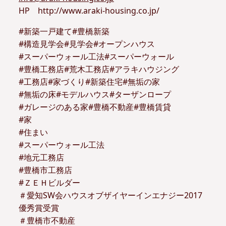
HP http://www.araki-housing.co.jp/
#新築一戸建て#豊橋新築
#構造見学会#見学会#オープンハウス
#スーパーウォール工法#スーパーウォール
#豊橋工務店#荒木工務店#アラキハウジング
#工務店#家づくり#新築住宅#無垢の家
#無垢の床#モデルハウス#ターザンロープ
#ガレージのある家#豊橋不動産#豊橋賃貸
#家
#住まい
#スーパーウォール工法
#地元工務店
#豊橋市工務店
#ＺＥＨビルダー
＃愛知SW会ハウスオブザイヤーインエナジー2017
優秀賞受賞
＃豊橋市不動産