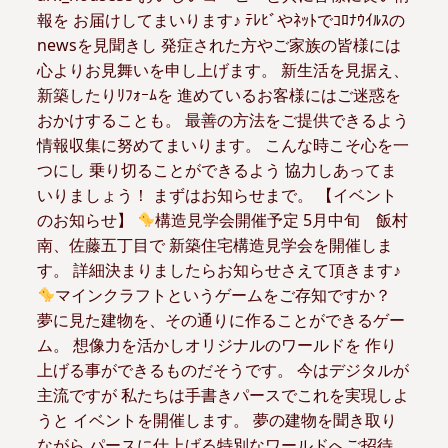
報を お届けしてまいります♪ ﾃﾚﾋﾞやﾈｯﾄでｺﾛﾅｳｲﾙｽの
newsを見聞きし 発症された方やご家族の皆様には
心よりお見舞いを申し上げます。 新生活を見据え、
新築したりﾘﾌｫｰﾑを 進めているお客様にはご迷惑を
おかけすることも。 最善の方法をご提供できるよう
情報収集に努めてまいります。 こんな時こそ心を一
つにし 乗り切ることができるよう 協力しあってま
いりましょう！ まずはお知らせまで。 【イベント
のお知らせ】
構造見学会開催予定 5月中旬 飯村
南、佐藤五丁目で 新築住宅構造見学会を開催しま
す。 詳細決まりましたらお知らせさえて頂きます♪
マインクラフトというゲームをご存知ですか？
夢に見た建物を、その通りに作ることができるゲー
ム。 想像力を活かしオリジナルのワールドを 作り
上げる事ができるものだそうです。 今はデジタルが
主流ですが 私たちは手書きパースでこれを実現しよ
うと イベントを開催します。 夢の建物を聞き取り
ながら パースに仕上げる特別なワールドへご招待。