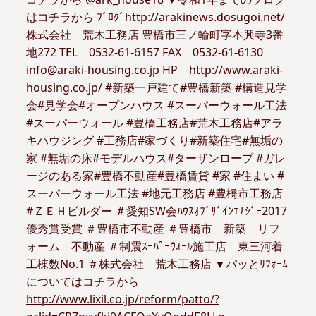
はコチラから ﾌﾞﾛｸﾞhttp://arakinews.dosugoi.net/
株式会社 荒木工務店 豊橋市三ノ輪町字本興寺3番
地272 TEL 0532-61-6157 FAX 0532-61-6130
info@araki-housing.co.jp
HP http://www.araki-
housing.co.jp/ #新築一戸建て#豊橋新築 #構造見学
会#見学会#オープンハウス #スーパーウォール工法
#スーパーウォール #豊橋工務店#荒木工務店#アラ
キハウジング #工務店#家づくり#新築住宅#無垢の
家 #無垢の床#モデルハウス#ターザンロープ #ガレ
ージのある家#豊橋不動産#豊橋賃貸 #家 #住まい #
スーパーウォール工法 #地元工務店 #豊橋市工務店
#ＺＥＨビルダー ＃愛知SW会ﾊｳｽｵﾌﾞｻﾞｲﾝｴﾅｼﾞｰ2017
優秀賞受賞 ＃豊橋市不動産 ＃豊橋市 新築 リフ
ォーム 不動産 ＃制震ｽｰﾊﾟｰｳｫｰﾙ施工店 東三河着
工棟数No.1 ＃株式会社 荒木工務店 ▼パッとﾘﾌｫｰﾑ
についてはコチラから
http://www.lixil.co.jp/reform/patto/?