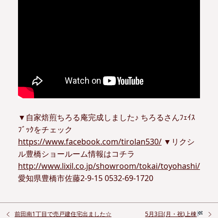
▼自家焙煎ちろる庵完成しました♪ ちろるさんﾌｪｲｽ
ﾌﾞｯｸをチェック
https://www.facebook.com/tirolan530/
▼リクシ
ル豊橋ショールーム情報はコチラ
http://www.lixil.co.jp/showroom/tokai/toyohashi/
愛知県豊橋市佐藤2-9-15 0532-69-1720
前田南1丁目で売戸建住宅出ました☆
5月3日(月・祝)上棟