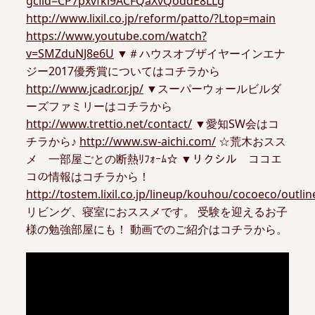
gclid=CP7pxvfki9ACFQaXvQoddE8LLg
http://www.lixil.co.jp/reform/patto/?Ltop=main
https://www.youtube.com/watch?
v=SMZduNJ8e6U
▼＃ハウスオブザイヤーインエナ
ジー2017優秀賞についてはコチラから
http://www.jcadr.or.jp/
▼スーパーウォールビルダ
ーズファミリーはコチラから
http://www.trettio.net/contact/
▼愛知SW会はコ
チラから♪
http://www.sw-aichi.com/
☆荒木おスス
メ 一部屋ごとの断熱ﾘﾌｫｰﾑ☆ ▼リクシル ココエ
コの情報はコチラから！
http://tostem.lixil.co.jp/lineup/kouhou/cocoeco/outlin
リビング、寝室におススメです。 受験を迎えるお子
様の勉強部屋にも！ 動画でのご紹介はコチラから。