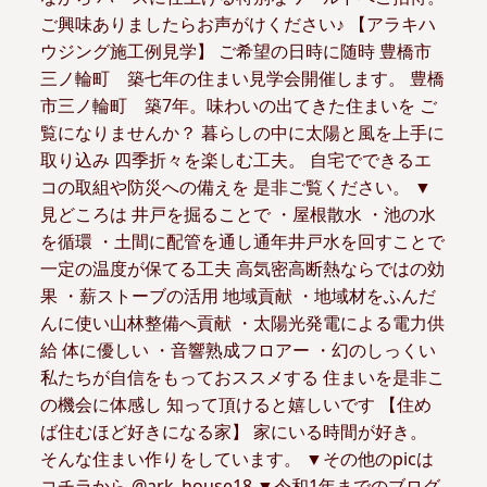
ご興味ありましたらお声がけください♪ 【アラキハ
ウジング施工例見学】 ご希望の日時に随時 豊橋市
三ノ輪町 築七年の住まい見学会開催します。 豊橋
市三ノ輪町 築7年。味わいの出てきた住まいを ご
覧になりませんか？ 暮らしの中に太陽と風を上手に
取り込み 四季折々を楽しむ工夫。 自宅でできるエ
コの取組や防災への備えを 是非ご覧ください。 ▼
見どころは 井戸を掘ることで ・屋根散水 ・池の水
を循環 ・土間に配管を通し通年井戸水を回すことで
一定の温度が保てる工夫 高気密高断熱ならではの効
果 ・薪ストーブの活用 地域貢献 ・地域材をふんだ
んに使い山林整備へ貢献 ・太陽光発電による電力供
給 体に優しい ・音響熟成フロアー ・幻のしっくい
私たちが自信をもっておススメする 住まいを是非こ
の機会に体感し 知って頂けると嬉しいです 【住め
ば住むほど好きになる家】 家にいる時間が好き。
そんな住まい作りをしています。 ▼その他のpicは
コチラから @ark_house18 ▼令和1年までのブログ