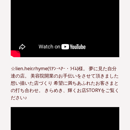
☆lien.heir.rhyme(ﾘｱﾝ･ﾍｱｰ・ﾗｲﾑ)様。 夢に見た自分
達の店。 美容院開業のお手伝いをさせて頂きました
想い描いた店づくり 希望に満ちあふれたお客さまと
の打ち合わせ。 きらめき、輝くお店STORYをご覧く
ださい♪