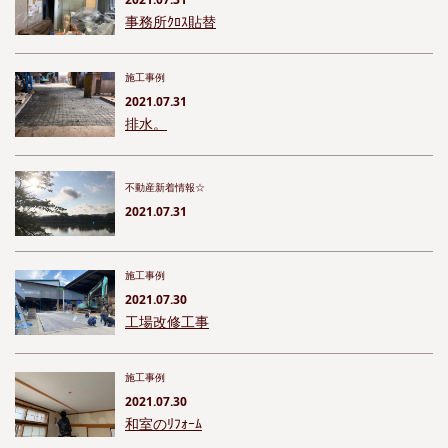
事務所ｸﾛｽ貼替
施工事例
2021.07.31
排水。
不動産新着情報☆
2021.07.31
施工事例
2021.07.30
工場改修工事
施工事例
2021.07.30
和室のﾘﾌｫｰﾑ