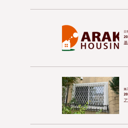
日
20
基
施
20
ア