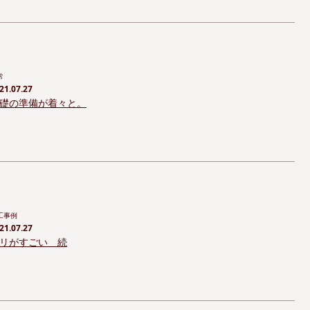
常
21.07.27
礎の準備が着々と。
工事例
21.07.27
リがすごい 続