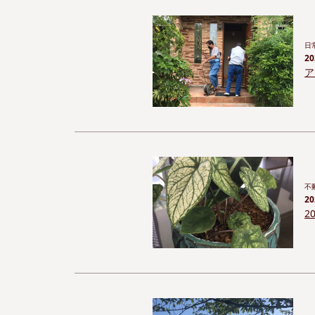
日
20
ア
不
20
2