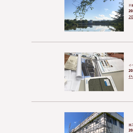
不
20
2
イ
20
ｲ
施
20