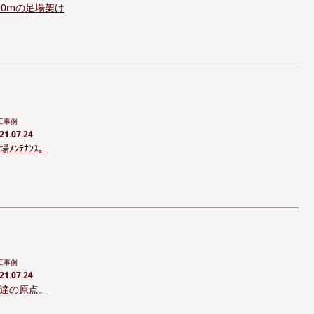
30mの足場架け
工事例
21.07.24
場ﾒﾝﾃﾅﾝｽ。
工事例
21.07.24
達の原点。