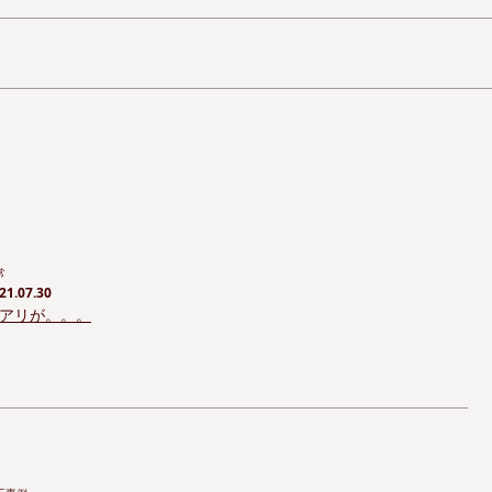
常
21.07.30
アリが。。。